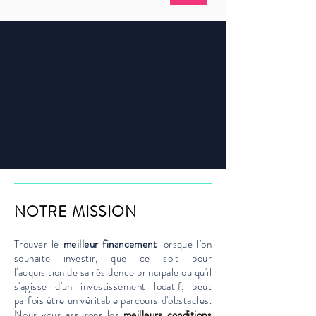
NOTRE MISSION
Trouver le
meilleur financement
lorsque l'on
souhaite investir, que ce soit pour
l'acquisition de sa résidence principale ou qu'il
s'agisse d'un investissement locatif, peut
parfois être un véritable parcours d'obstacles.
Nous vous assurons les
meilleurs conditions