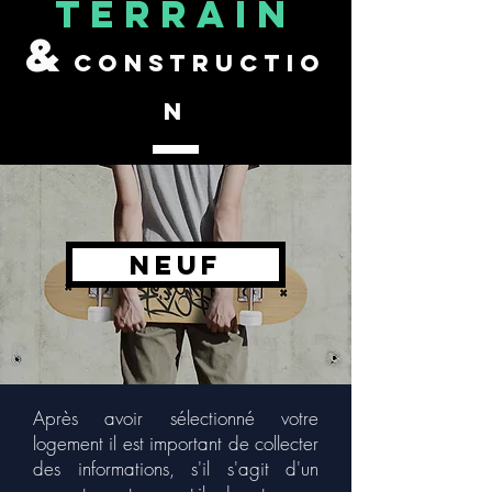
TERRAIN
&
ConstruCTIO
N
NEUF
Après avoir sélectionné votre
logement il est important de collecter
des informations, s'il s'agit d'un