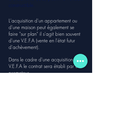
constructible.
L'acquisition d'un appartement ou
d'une maison peut également se
faire "sur plan" il s'agit bien souvent
d'une V.E.F.A (vente en l'état futur
d'achèvement).
Dans le cadre d'une acquisition en
V.E.F.A le contrat sera établi par un
promoteur.
Plus d'info