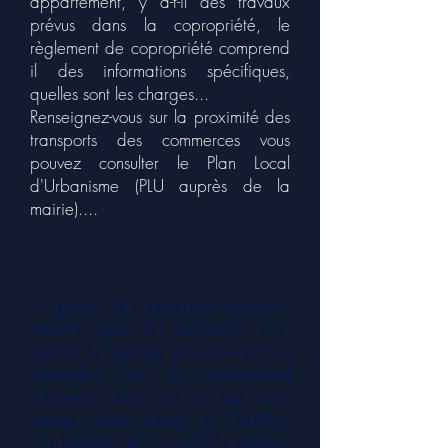
appartement, y a-t-il des travaux
prévus dans la copropriété, le
règlement de copropriété comprend
il des informations spécifiques,
quelles sont les charges...
Renseignez-vous sur la proximité des
transports des commerces vous
pouvez consulter le Plan Local
d'Urbanisme (PLU auprès de la
mairie)....
Un projet de constuction commence
souvent par le recherche d'un
terrain, le vendeur peut-être soit un
particulier soit un professionnel
(lotisseur). Dans tous les cas votre
terrain devra obtenir un Certificat
d'Urbanisme (CU) positif le rendant